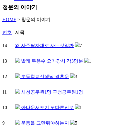
청운의 이야기
HOME
>
청운의 이야기
번호
제목
14
왜 사주팔자대로 사는것일까
7
13
발레 무용수 요가강사 각3명분
1
12
초등학교선생님 결혼운
3
11
시청공무원1명 구청공무원1명
10
아나운서포기 또다른진로
1
9
운동을 그만둬야하는지
5