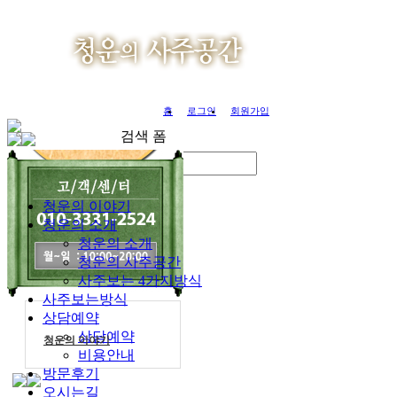
홈
로그인
회원가입
검색 폼
청운의 이야기
청운의 소개
청운의 소개
청운의 사주공간
사주보는 4가지방식
사주보는방식
상담예약
상담예약
청운의 이야기
비용안내
방문후기
오시는길