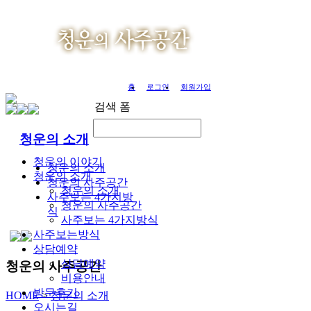
홈
로그인
회원가입
검색 폼
청운의 소개
청운의 이야기
청운의 소개
청운의 소개
청운의 사주공간
청운의 소개
사주보는 4가지방
청운의 사주공간
식
사주보는 4가지방식
사주보는방식
상담예약
상담예약
청운의 사주공간
비용안내
방문후기
HOME
>
청운의 소개
오시는길