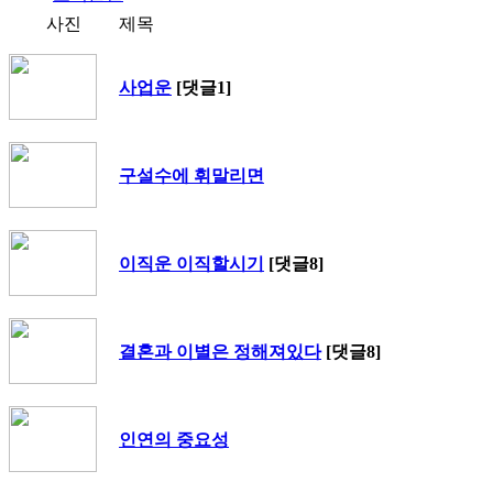
사진
제목
사업운
[댓글1]
구설수에 휘말리면
이직운 이직할시기
[댓글8]
결혼과 이별은 정해져있다
[댓글8]
인연의 중요성